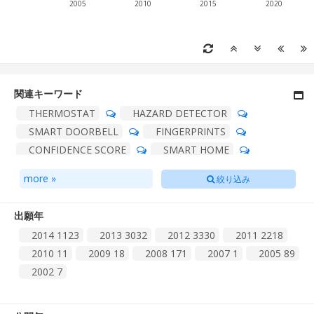
2005
2010
2015
2020
関連キーワード
THERMOSTAT
HAZARD DETECTOR
SMART DOORBELL
FINGERPRINTS
CONFIDENCE SCORE
SMART HOME
THERMOSTATS
HVAC
SUBAPERTURE
more »
絞り込み
SMART THERMOSTATS
SMART
SPOKESMAN
SPEECH RECOGNIZER
出願年
EPIPOLAR
RELEVANT CONTEXTUAL
2014
1123
2013
3032
2012
3330
2011
2218
CLOSED CAPTIONING
SPEECH RECOGNIZERS
2010
11
2009
18
2008
171
2007
1
2005
89
HUFFMAN DECODING
CAFETERIA
2002
7
CONFIDENCE FACTOR