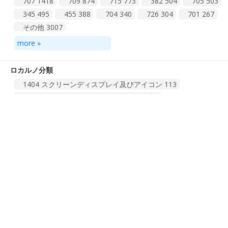
707
1418
709
874
715
773
382
504
705
503
G06K グラフィックデータの読取り（イメージまたはビデオ
345
495
455
388
704
340
726
304
701
267
の認識または理解（Ｇ０６Ｖ）；データの表示；記録担体；...
その他
3007
752
H04W 無線通信ネットワーク（放送通信Ｈ０４Ｈ；選択式通
more »
総計 162 件
1
2
3
4
17
信によらない無線接続を用いる通信システム，例．ワイヤレ...
519
ロカルノ分類
G06T イメージデータ処理または発生一般［２００６．０
１］
473
1404 スクリーンディスプレイ及びアイコン
113
G10L 音声の分析または合成；音声認識；音声処理；音声ま
1402 自動データ処理機器及び周辺機器
41
たは音響の符号化と復号化［４］
374
1606 光学用品
25
3200
8
G09G 静的手段を用いて可変情報を表示する表示装置の制御
1303 電力の供給又は制御のための機器
6
more »
のための装置または回路（デジタルコンピュータと表示装置...
0903 箱，ケース，容器及び缶
5
319
1302 電力変圧器，整流器，電池及び蓄電池
5
G01C 距離，水準または方位の測定；測量；航行；ジャイロ
権利者/出願人横断 原語
計器；写真計量または映像計量（液位の測定Ｇ０１Ｆ；無線...
1401 音声又は映像の記録又は複製用の機器
3
GOOGLE
9628
WAYMO
73
WAYMO HOLDING
63
291
1403 電気通信機器，無線遠隔制御機器及び無線増幅器
3
X DEVELOPMENT
46
GDM HOLDING
40
その他
3371
0301 トランク，スーツケース，書類かばん，ハンドバッグ，
VERILY LIFE SCIENCES
32
KYOCERA
22
キーホルダー，収容物に合うように特別に設計されたケー...
2
総計 195 件
1
2
3
4
20
GOOGLE TECHNOLOGY HOLDINGS
12
LOON
12
more »
その他
6
TELEFONAKTIEBOLAGET LM ERICSSON
10
その他
62