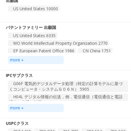
出願国
US United States
10000
パテントファミリー 出願国
US United States
6335
WO World Intellectual Property Organization
2770
EP European Patent Office
1986
CN China
1751
KR Korea, Republic of
906
JP Japan
772
more »
AU Australia
744
CA Canada
657
DE Germany
417
BR Brazil
198
その他
551
IPCサブクラス
G06F 電気的デジタルデータ処理（特定の計算モデルに基づ
総計 35 件
1
2
3
4
くコンピュータ・システムＧ０６Ｎ）
5905
H04L デジタル情報の伝送，例．電信通信（電信通信と電話
通信に共通の装置Ｈ０４Ｍ）［４］
1477
more »
G06Q 管理目的，商用目的，金融目的，経営目的，監督目的
または予測目的に特に適合したデータ処理システムまたは方...
1087
USPCクラス
H04N 画像通信，例．テレビジョン［４］
936