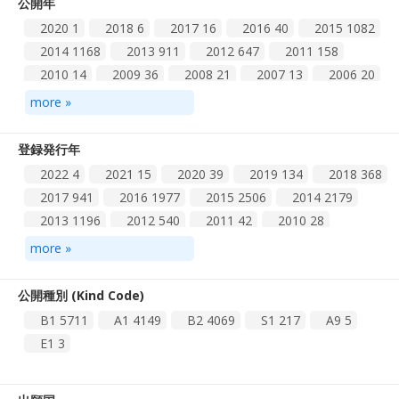
公開年
2020
1
2018
6
2017
16
2016
40
2015
1082
2014
1168
2013
911
2012
647
2011
158
2010
14
2009
36
2008
21
2007
13
2006
20
2005
12
2003
2
2002
2
more »
登録発行年
2022
4
2021
15
2020
39
2019
134
2018
368
2017
941
2016
1977
2015
2506
2014
2179
2013
1196
2012
540
2011
42
2010
28
2009
19
2008
9
2007
3
more »
公開種別 (Kind Code)
B1
5711
A1
4149
B2
4069
S1
217
A9
5
E1
3