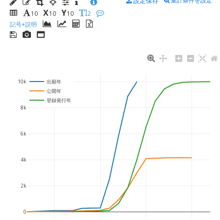
設定保存
集計条件を設定
X
Y
10
10
10
2
記号+説明
10k
出願年
公開年
登録発行年
8k
6k
4k
2k
0