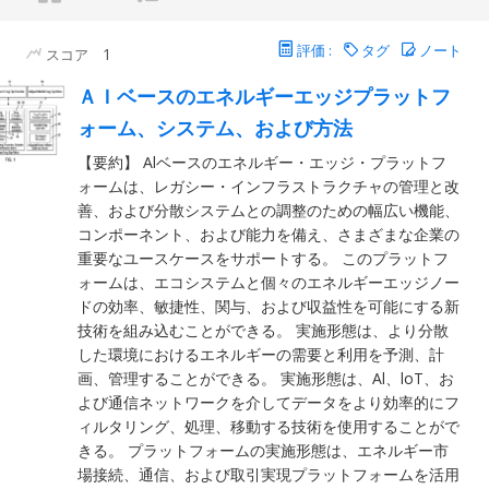
評価 :
タグ
ノート
1
スコア
ＡＩベースのエネルギーエッジプラットフ
ォーム、システム、および方法
【要約】 Alベースのエネルギー・エッジ・プラットフ
ォームは、レガシー・インフラストラクチャの管理と改
善、および分散システムとの調整のための幅広い機能、
コンポーネント、および能力を備え、さまざまな企業の
重要なユースケースをサポートする。 このプラットフ
ォームは、エコシステムと個々のエネルギーエッジノー
ドの効率、敏捷性、関与、および収益性を可能にする新
技術を組み込むことができる。 実施形態は、より分散
した環境におけるエネルギーの需要と利用を予測、計
画、管理することができる。 実施形態は、Al、loT、お
よび通信ネットワークを介してデータをより効率的にフ
ィルタリング、処理、移動する技術を使用することがで
きる。 プラットフォームの実施形態は、エネルギー市
場接続、通信、および取引実現プラットフォームを活用