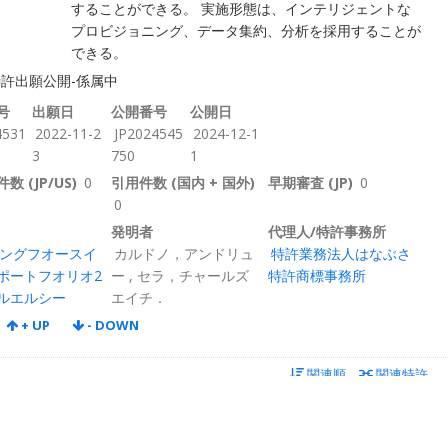
することができる。 実施形態は、インテリジェントな
プロビジョニング、データ集約、分析を採用することが
できる。
許出願公開-係属中
号
出願日
公開番号
公開日
4531
2022-11-2
JP2024545
2024-12-1
3
750
1
数 (JP/US)
0
引用件数 (国内 + 国外)
早期審査 (JP)
0
0
発明者
代理人/特許事務所
ングフオースイ
カルドノ，アンドリュ
特許業務法人はなぶさ
ポートフオリオ2
ー
,
セラ，チャールズ
特許商標事務所
エルエルシー
エイチ．
+ UP
- DOWN
関連順
関連特許
評価 :
タグ
ノート
0.902
スコア