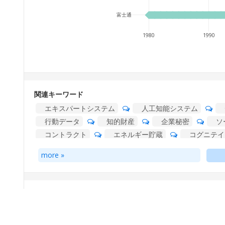
富士通
1980
1990
関連キーワード
エキスパートシステム
人工知能システム
行動データ
知的財産
企業秘密
ソ
コントラクト
エネルギー貯蔵
コグニテイ
乗り手
管理プラツトフオーム
エクスペリ
more »
ビジネスエンテイテイ
サービス層
クロス集計
出願年, 出願人 (JP:名寄せ), 件数, 累積
1980
,
富士通
,
11
,
11