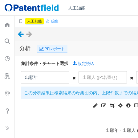
人工知能
編集
分析
PFレポート
集計条件・チャート選択
設定読込
この分析結果は検索結果の母集団の内、上限件数までの結果
出願年 - 出願人 (