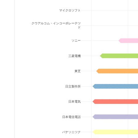
マイクロソフト
クウアルコム・インコーポレーテツ
ド
ソニー
三菱電機
東芝
日立製作所
日本電気
日本電信電話
パナソニツク