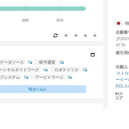
2000
2010
特
出願番
JP202
417A
被引用件
データソース
暗号通貨
出願人
ーシヤルネツトワーク
ロボテイツク
ストロ
ブシステム
アービトラージ
ーイー
エンスパラメータ
先物
元帳
022,
絞り込み
AIス
コア
2