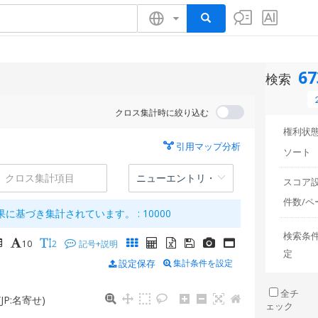
67
検索
クロス集計時に絞り込む
権利状
引用マップ分析
ソート
スコア
件数/ペ
に基づき集計されています。 :
10000
検索条
10
2
記号+説明
定
設定保存
集計条件を設定
全チ
JP:名寄せ)
ェック