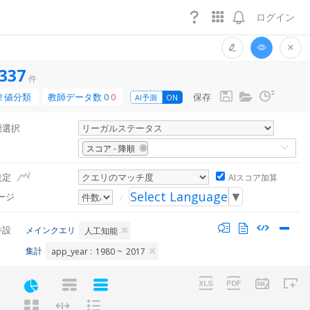
ログイン
337
件
２値分類
教師データ数
0
0
保存
AI予測
ON
態選択
スコア - 降順
設定
AIスコア加算
Select Language
▼
ージ
/
件設
メインクエリ
人工知能
集計
app_year :
1980 ~
2017