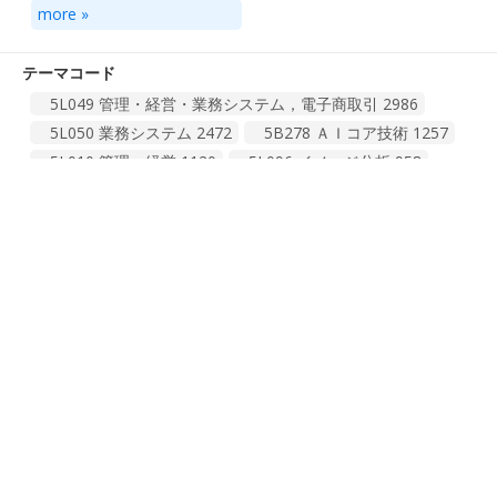
くコンピュータ・システムＧ０６Ｎ）
more »
1968
G06N 特定の計算モデルに基づく計算装置
1353
G06T イメージデータ処理または発生一般［２００６．０
テーマコード
１］
1336
5L049 管理・経営・業務システム，電子商取引
2986
A61B 診断；手術；個人識別（生物学的材料の分析Ｇ０１
5L050 業務システム
2472
5B278 ＡＩコア技術
1257
Ｎ，例．Ｇ０１Ｎ３３／４８）
827
5L010 管理・経営
1120
5L096 イメージ分析
958
G16H ヘルスケアインフォマティクス，すなわち，医療また
5L030 電子商取引
921
5B078 学習型計算機
867
は健康管理データの取扱いまたは処理に特に適合した情報通...
more »
760
5L099 医療・福祉事務
842
H04N 画像通信，例．テレビジョン［４］
473
5B175 情報検索，そのためのＤＢ構造・ＦＳ構造
547
出願人 (JP:名寄せ)
G06V イメージまたはビデオの認識または理解
409
5B091 機械翻訳
331
その他
11194
ソフトバンクグループ
2770
半導体エネルギー研究所
245
G01N 材料の化学的または物理的性質の決定による材料の調
ＡＳＳＥＳＴ
125
トヨタ自動車
120
総計 952 件
1
2
3
4
96
査または分析（参照，免疫分析以外の酵素または微生物を含...
360
ベイジンバイドウネツトコムサイエンステクノロジーカンパ
ニーリミテツド
120
H04W 無線通信ネットワーク（放送通信Ｈ０４Ｈ；選択式通
more »
信によらない無線接続を用いる通信システム，例．ワイヤレ...
クウアルコム・インコーポレーテツド
105
360
インターナシヨナル・ビジネス・マシーンズ・コーポレーシ
特許事務所 (JP:最新)
その他
6366
ヨン
97
特許業務法人太陽国際特許事務所
2734
ソニーグループ
72
SBCメデイカルグループ
69
総計 344 件
1
2
3
4
35
弁理士法人志賀国際特許事務所
313