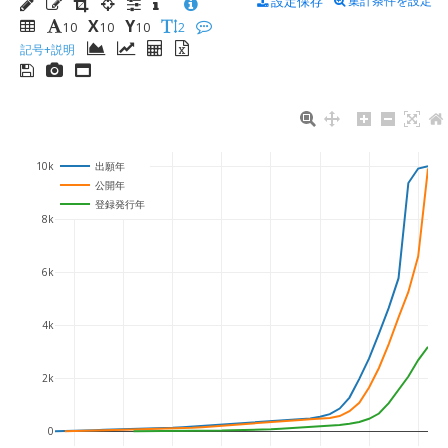
設定保存
集計条件を設定
X
Y
10
10
10
2
記号+説明
10k
出願年
公開年
登録発行年
8k
6k
4k
2k
0