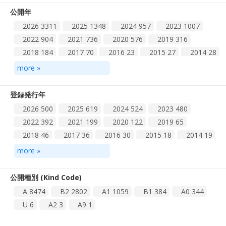
2004
18
2003
24
2002
26
2001
24
2000
15
公開年
1999
16
1998
12
1997
8
1996
10
1995
6
2026
3311
2025
1348
2024
957
2023
1007
1994
7
1993
16
1992
12
1991
12
1990
10
2022
904
2021
736
2020
576
2019
316
1989
3
1988
3
2018
184
2017
70
2016
23
2015
27
2014
28
2013
30
2012
25
2011
32
2010
45
2009
21
more »
2008
15
2007
21
2006
32
2005
25
2004
26
2003
20
2002
25
2001
13
2000
9
1999
7
登録発行年
1998
11
1997
3
1996
8
1995
14
1994
12
2026
500
2025
619
2024
524
2023
480
1993
14
1992
10
1991
5
1990
4
1989
1
2022
392
2021
199
2020
122
2019
65
2018
46
2017
36
2016
30
2015
18
2014
19
2013
24
2012
20
2011
17
2010
12
2009
14
more »
2008
3
2007
4
2006
12
2005
4
2004
4
2003
3
2002
6
2001
4
2000
4
1999
1
公開種別 (Kind Code)
1998
1
1997
1
1996
2
A
8474
B2
2802
A1
1059
B1
384
A0
344
U
6
A2
3
A9
1