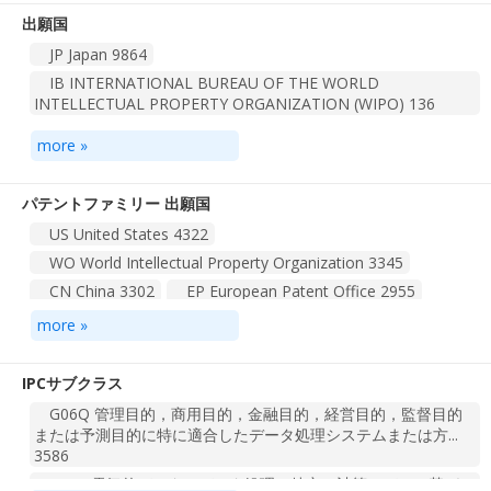
出願国
JP Japan
9864
IB INTERNATIONAL BUREAU OF THE WORLD
INTELLECTUAL PROPERTY ORGANIZATION (WIPO)
136
more »
パテントファミリー 出願国
US United States
4322
WO World Intellectual Property Organization
3345
CN China
3302
EP European Patent Office
2955
JP Japan
2540
KR Korea, Republic of
1798
more »
CA Canada
808
AU Australia
795
TW Taiwan, Province of China
506
DE Germany
407
IPCサブクラス
その他
2487
G06Q 管理目的，商用目的，金融目的，経営目的，監督目的
または予測目的に特に適合したデータ処理システムまたは方...
総計 57 件
1
2
3
4
6
3586
G06F 電気的デジタルデータ処理（特定の計算モデルに基づ