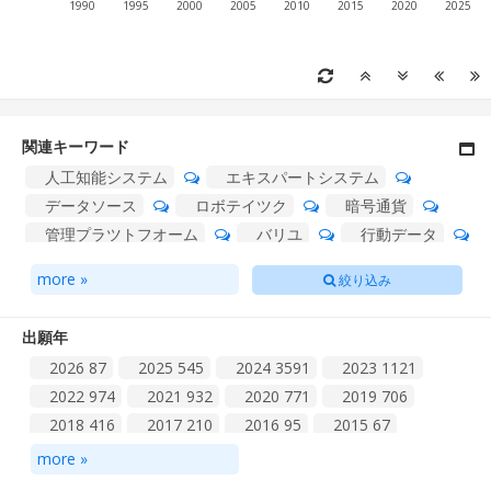
1990
1995
2000
2005
2010
2015
2020
2025
関連キーワード
人工知能システム
エキスパートシステム
データソース
ロボテイツク
暗号通貨
管理プラツトフオーム
バリユ
行動データ
知的財産
コントラクト
企業秘密
more »
絞り込み
サプライチエーン
エグゼクテイブ
コグニテイブシステム
ネツトワークエンテイテイ
出願年
ソーシヤルネツトワーク
インテリジエンス
2026
87
2025
545
2024
3591
2023
1121
ツイン
乗り手
インテリジエント
2022
974
2021
932
2020
771
2019
706
2018
416
2017
210
2016
95
2015
67
2014
23
2013
29
2012
28
2011
13
2010
20
more »
2009
27
2008
39
2007
31
2006
26
2005
27