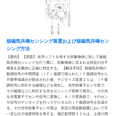
核磁気共鳴センシング装置および核磁気共鳴セン
シング方法
【要約】 【課題】 化学シフトを有する対象物体に対して核磁
気共鳴センシングを行う際に、対象物体に含まれる特定の分子
構造を定量的に正確に特定する。 【解決手段】 核磁気共鳴の
観測信号の中間周波（ＩＦ）復調で得られたＩＦ復調信号から
不要帯域成分が除去された後、デジタイズ装置２１は、ＩＦ復
調信号に対応する磁場などを発生し、光学的量子センサ部で、
その磁場などに対応する光をセンシング部材で発生し、その光
を光電素子でセンサ信号に変換し、Ａ／Ｄ変換器で、そのセン
サ信号のデジタイズを行ってデジタルのＩＦ復調信号を生成す
る。その光学的量子センサ部は、所定の周波数範囲において不
一定な出力強度特性を有する。補正処理部２２ｂは、上述の周