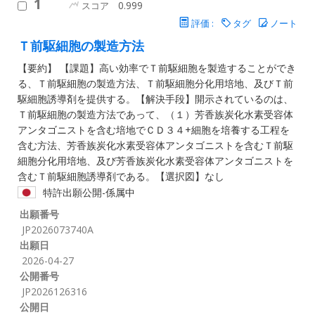
1
0.999
スコア
評価 :
タグ
ノート
Ｔ前駆細胞の製造方法
【要約】 【課題】高い効率でＴ前駆細胞を製造することができ
る、Ｔ前駆細胞の製造方法、Ｔ前駆細胞分化用培地、及びＴ前
駆細胞誘導剤を提供する。【解決手段】開示されているのは、
Ｔ前駆細胞の製造方法であって、（１）芳香族炭化水素受容体
アンタゴニストを含む培地でＣＤ３４+細胞を培養する工程を
含む方法、芳香族炭化水素受容体アンタゴニストを含むＴ前駆
細胞分化用培地、及び芳香族炭化水素受容体アンタゴニストを
含むＴ前駆細胞誘導剤である。【選択図】なし
特許出願公開-係属中
出願番号
JP2026073740A
出願日
2026-04-27
公開番号
JP2026126316
公開日