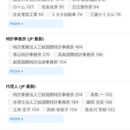
その他
7005
15−09 工作機械，研磨機及び鋳造機
1
ローム
107
住友化学
95
日立製作所
94
24−01 医師，病院及び実験用の機器及び器具
1
その他
2
住友電気工業
93
トヨタ自動車
74
三菱ケミカル
74
総計 345 件
1
2
3
4
35
パイオニア
60
国立大学法人大阪大学
57
その他
3489
more »
総計 12 件
1
2
総計 893 件
1
2
3
4
90
特許事務所 (JP:最新)
特許業務法人三枝国際特許事務所
494
青山特許事務所
270
高島国際特許事務所
186
創英国際特許法律事務所
154
特許業務法人ＨＡＲＡＫＥＮＺＯ ＷＯＲＬＤ ＰＡＴＥＮ
more »
Ｔ ＆ ＴＲＡＤＥＭＡＲＫ
151
特許業務法人志賀国際特許事務所
150
代理人 (JP:最新)
特許業務法人京都国際特許事務所
147
特許業務法人三枝国際特許事務所
254
高島 一
192
特許業務法人ＨＡＲＡＫＥＮＺＯ ＷＯＲＬＤ ＰＡＴＥＮＴ
弁理士法人三枝国際特許事務所
184
鎌田 光宜
166
＆ ＴＲＡＤＥＭＡＲＫ
112
土井 京子
154
田村 弥栄子
154
長谷川 芳樹
152
特許業務法人サンクレスト国際特許事務所
105
松谷 道子
145
當麻 博文
141
山田 卓二
119
特許業務法人深見特許事務所
93
その他
4536
more »
その他
9819
総計 748 件
1
2
3
4
75