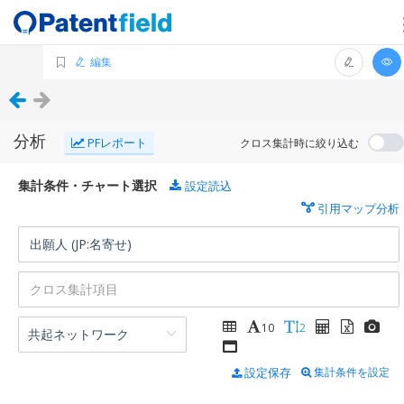
編集
分析
PFレポート
クロス集計時に絞り込む
集計条件・チャート選択
設定読込
引用マップ分析
10
2
設定保存
集計条件を設定