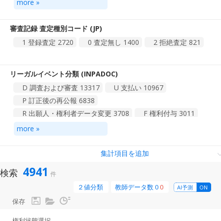
more »
A11 国内優先権に基づくみなし取下
1
審査記録 査定種別コード (JP)
1 登録査定
2720
0 査定無し
1400
2 拒絶査定
821
リーガルイベント分類 (INPADOC)
D 調査および審査
13317
U 支払い
10967
P 訂正後の再公報
6838
R 出願人・権利者データ変更
3708
F 権利付与
3011
Z 分類中
2847
H 権利失効
826
more »
T 行政手続きの調整
471
E 付与前異議申立・権利審査請求
210
B 出願の中断
139
集計項目を追加
その他
145
4941
検索
件
総計 14 件
1
2
２値分類
教師データ数
0
0
AI予測
ON
保存
権利状態選択