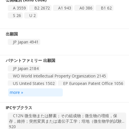
A
3559
B2
2672
A1
943
A0
386
B1
62
S
26
U
2
出願国
JP Japan
4941
パテントファミリー 出願国
JP Japan
2184
WO World Intellectual Property Organization
2145
US United States
1502
EP European Patent Office
1056
CN China
887
KR Korea, Republic of
401
more »
TW Taiwan, Province of China
259
CA Canada
214
AU Australia
145
DE Germany
90
その他
574
IPCサブクラス
C12N 微生物または酵素；その組成物；微生物の増殖，保
総計 43 件
1
2
3
4
5
存，維持；突然変異または遺伝子工学；培地（微生物学的試験...
920