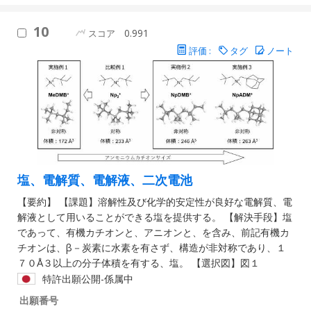
10
0.991
スコア
評価 :
タグ
ノート
塩、電解質、電解液、二次電池
【要約】 【課題】溶解性及び化学的安定性が良好な電解質、電
解液として用いることができる塩を提供する。 【解決手段】塩
であって、有機カチオンと、アニオンと、を含み、前記有機カ
チオンは、β－炭素に水素を有さず、構造が非対称であり、１
７０Å３以上の分子体積を有する、塩。 【選択図】図１
特許出願公開-係属中
出願番号