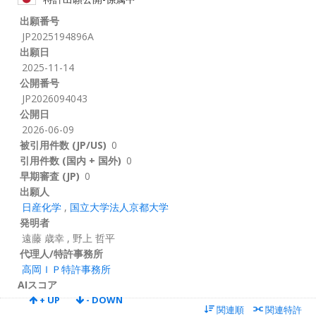
出願番号
JP2025194896A
出願日
2025-11-14
公開番号
JP2026094043
公開日
2026-06-09
被引用件数 (JP/US)
0
引用件数 (国内 + 国外)
0
早期審査 (JP)
0
出願人
日産化学
,
国立大学法人京都大学
発明者
遠藤 歳幸
,
野上 哲平
代理人/特許事務所
高岡ＩＰ特許事務所
AIスコア
+ UP
- DOWN
関連順
関連特許