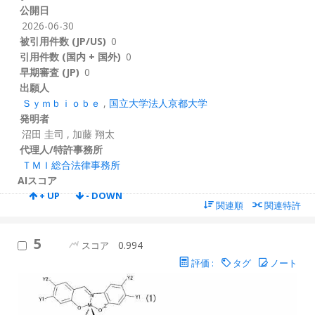
公開日
2026-06-30
被引用件数 (JP/US)
0
引用件数 (国内 + 国外)
0
早期審査 (JP)
0
出願人
Ｓｙｍｂｉｏｂｅ
,
国立大学法人京都大学
発明者
沼田 圭司
,
加藤 翔太
代理人/特許事務所
ＴＭＩ総合法律事務所
AIスコア
+ UP
- DOWN
関連順
関連特許
5
0.994
スコア
評価 :
タグ
ノート