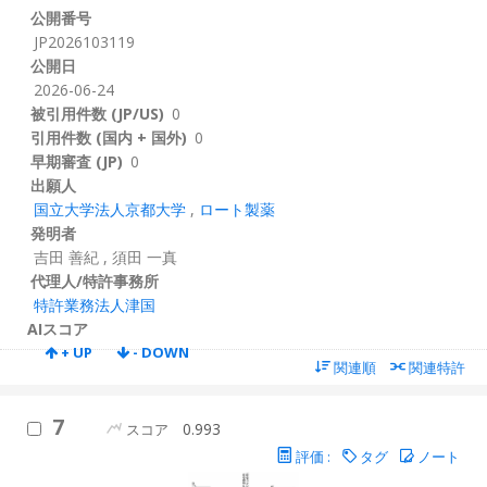
公開番号
JP2026103119
公開日
2026-06-24
被引用件数 (JP/US)
0
引用件数 (国内 + 国外)
0
早期審査 (JP)
0
出願人
国立大学法人京都大学
,
ロート製薬
発明者
吉田 善紀
,
須田 一真
代理人/特許事務所
特許業務法人津国
AIスコア
+ UP
- DOWN
関連順
関連特許
7
0.993
スコア
評価 :
タグ
ノート