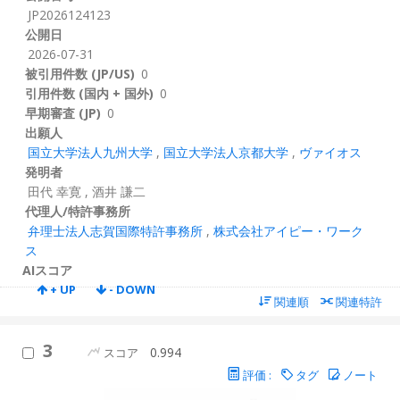
JP2026124123
公開日
2026-07-31
被引用件数 (JP/US)
0
引用件数 (国内 + 国外)
0
早期審査 (JP)
0
出願人
国立大学法人九州大学
,
国立大学法人京都大学
,
ヴァイオス
発明者
田代 幸寛
,
酒井 謙二
代理人/特許事務所
弁理士法人志賀国際特許事務所
,
株式会社アイピー・ワーク
ス
AIスコア
+ UP
- DOWN
関連順
関連特許
3
0.994
スコア
評価 :
タグ
ノート