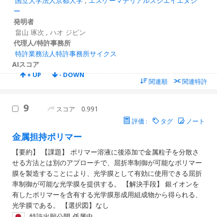
国立大学法人京都大学
,
エスケーマテリアルズジエイエヌシ
ー
発明者
畠山 琢次
,
ハオ ジピン
代理人/特許事務所
特許業務法人特許事務所サイクス
AIスコア
+ UP
- DOWN
関連順
関連特許
9
0.991
スコア
評価 :
タグ
ノート
金属担持ポリマー
【要約】 【課題】 ポリマー溶液に後添加で金属粒子を分散さ
せる方法とは別のアプローチで、屈折率制御が可能なポリマー
膜を製造することにより、光学膜として有効に使用できる屈折
率制御が可能な光学膜を提供する。 【解決手段】 銀イオンを
有したポリマーを含有する光学膜形成用組成物から得られる、
光学膜である。 【選択図】なし
特許出願公開-係属中