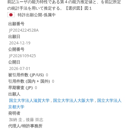
前記ユーザの能力特性である第４の能力推定値と、を前記所定
の統計手法を用いて推定する。【選択図】図１
特許出願公開-係属中
出願番号
JP2024224528A
出願日
2024-12-19
公開番号
JP2026109425
公開日
2026-07-01
被引用件数 (JP/US)
0
引用件数 (国内 + 国外)
0
早期審査 (JP)
0
出願人
国立大学法人滋賀大学
,
国立大学法人大阪大学
,
国立大学法人
京都大学
発明者
加納 圭
,
後藤 崇志
代理人/特許事務所