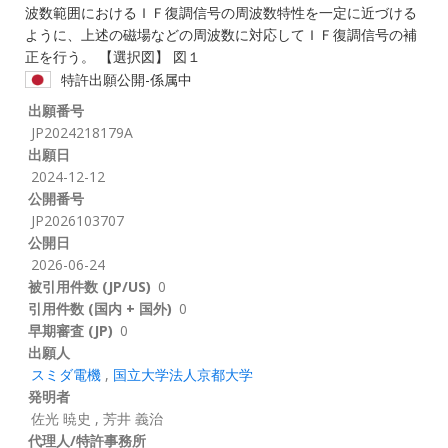
波数範囲におけるＩＦ復調信号の周波数特性を一定に近づける
ように、上述の磁場などの周波数に対応してＩＦ復調信号の補
正を行う。 【選択図】 図１
特許出願公開-係属中
出願番号
JP2024218179A
出願日
2024-12-12
公開番号
JP2026103707
公開日
2026-06-24
被引用件数 (JP/US)
0
引用件数 (国内 + 国外)
0
早期審査 (JP)
0
出願人
スミダ電機
,
国立大学法人京都大学
発明者
佐光 暁史
,
芳井 義治
代理人/特許事務所