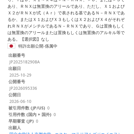
あり、ＲＮＸは無置換のアリールであり、ただし、Ｘ１および
Ｘ２がＲＮＸが式（Ａｒ）で表される基であるＮ－ＲＮＸであ
るか、またはＸ１およびＸ３もしくはＸ２およびＸ４がそれぞ
れＲＮＸがメシチルであるＮ－ＲＮＸであり、Ｇは置換もしく
は無置換のアリールまたは置換もしくは無置換のアルキル等で
ある。【選択図】なし
特許出願公開-係属中
出願番号
JP2025182908A
出願日
2025-10-29
公開番号
JP2026095336
公開日
2026-06-10
被引用件数 (JP/US)
0
引用件数 (国内 + 国外)
0
早期審査 (JP)
0
出願人