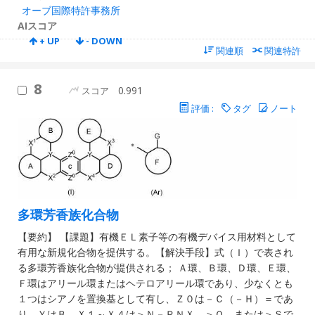
オーブ国際特許事務所
AIスコア
+ UP
- DOWN
関連順
関連特許
8
0.991
スコア
評価 :
タグ
ノート
多環芳香族化合物
【要約】 【課題】有機ＥＬ素子等の有機デバイス用材料として
有用な新規化合物を提供する。【解決手段】式（Ｉ）で表され
る多環芳香族化合物が提供される； Ａ環、Ｂ環、Ｄ環、Ｅ環、
Ｆ環はアリール環またはヘテロアリール環であり、少なくとも
１つはシアノを置換基として有し、Ｚ０は－Ｃ（－Ｈ）＝であ
り、ＹはＢ、Ｘ１～Ｘ４は＞Ｎ－ＲＮＸ、＞Ｏ、または＞Ｓで