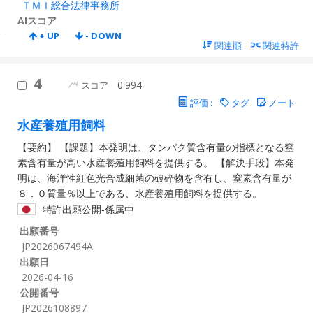
ＴＭＩ総合法律事務所
AIスコア
+ UP
- DOWN
関連順
関連特許
4
0.994
スコア
評価 :
タグ
ノート
水産養殖用飼料
【要約】 【課題】本発明は、タンパク質含有量の指標となる窒
素含有量が高い水産養殖用飼料を提供する。 【解決手段】本発
明は、海洋性紅色光合成細菌の破砕物を含有し、窒素含有量が
８．０質量％以上である、水産養殖用飼料を提供する。
特許出願公開-係属中
出願番号
JP2026067494A
出願日
2026-04-16
公開番号
JP2026108897