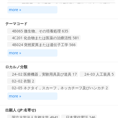
A61K 医薬用，歯科用又は化粧用製剤（薬物を特定の物理的
または投与形態に変化させるのに特に適合した装置または方...
more »
791
A61P 化合物または医薬製剤の特殊な治療活性［７］
668
テーマコード
G01N 材料の化学的または物理的性質の決定による材料の調
4B065 微生物、その培養処理
635
査または分析（参照，免疫分析以外の酵素または微生物を含...
4C201 化合物または医薬の治療活性
581
584
4B024 突然変異または遺伝子工学
566
C12Q 酵素，核酸または微生物を含む測定または試験方法
（免疫分析Ｇ０１Ｎ３３／５３）；そのための組成物または試...
4B063 酵素、微生物を含む測定、試験
369
more »
377
4C084 蛋白酵素含有医薬：その他の医薬
329
H01L 半導体装置，他に属さない電気的固体装置（測定のた
4H045 ペプチド又は蛋白質
312
ロカルノ分類
めの半導体装置の使用Ｇ０１；抵抗一般Ｈ０１Ｃ；磁石，イ...
325
4C086 他の有機化合物及び無機化合物含有医薬
294
24−02 医療機器，実験用具及び道具
17
24−03 人工装具
5
C07K ペプチド（β−ラクタム環含有ペプチドＣ０７Ｄ；環状
4H006 有機低分子化合物及びその製造
241
02−02 衣類
2
ジペプチドであって，その分子中にその環を形成するペプ...
318
2G045 生物学的材料の調査，分析
231
02−05 ネクタイ，スカーフ，ネッカチーフ及びハンカチ
2
B01J 化学的または物理的方法，例．触媒またはコロイド化
4C087 動物，微生物物質含有医薬
189
その他
10629
08−99 その他
2
学；それらの関連装置［２］
310
more »
02−01 下着，婦人用下着，コルセット，ブラジャー，寝巻
1
H01M 化学的エネルギーを電気的エネルギーに直接変換する
総計 1037 件
1
2
3
4
104
ための方法または手段，例．電池［２］
288
03−03 雨傘，日傘，日よけ及びつえ
1
出願人 (JP:名寄せ)
C07D 複素環式化合物（高分子化合物Ｃ０８）［２］
270
12−12 乳母車，身体障害者用又は病人用のいす，担架
1
国立大学法人京都大学
4941
日本電信電話
246