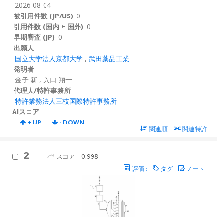
2026-08-04
被引用件数 (JP/US)
0
引用件数 (国内 + 国外)
0
早期審査 (JP)
0
出願人
国立大学法人京都大学
,
武田薬品工業
発明者
金子 新
,
入口 翔一
代理人/特許事務所
特許業務法人三枝国際特許事務所
AIスコア
+ UP
- DOWN
関連順
関連特許
2
0.998
スコア
評価 :
タグ
ノート