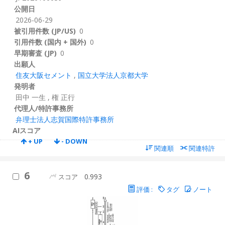
公開日
2026-06-29
被引用件数 (JP/US)
0
引用件数 (国内 + 国外)
0
早期審査 (JP)
0
出願人
住友大阪セメント
,
国立大学法人京都大学
発明者
田中 一生
,
権 正行
代理人/特許事務所
弁理士法人志賀国際特許事務所
AIスコア
+ UP
- DOWN
関連順
関連特許
6
0.993
スコア
評価 :
タグ
ノート