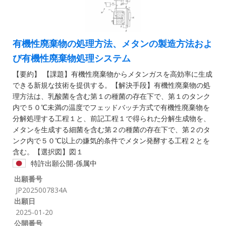
有機性廃棄物の処理方法、メタンの製造方法およ
び有機性廃棄物処理システム
【要約】 【課題】有機性廃棄物からメタンガスを高効率に生成
できる新規な技術を提供する。【解決手段】有機性廃棄物の処
理方法は、乳酸菌を含む第１の種菌の存在下で、第１のタンク
内で５０℃未満の温度でフェッドバッチ方式で有機性廃棄物を
分解処理する工程１と、前記工程１で得られた分解生成物を、
メタンを生成する細菌を含む第２の種菌の存在下で、第２のタ
ンク内で５０℃以上の嫌気的条件でメタン発酵する工程２とを
含む。【選択図】図１
特許出願公開-係属中
出願番号
JP2025007834A
出願日
2025-01-20
公開番号