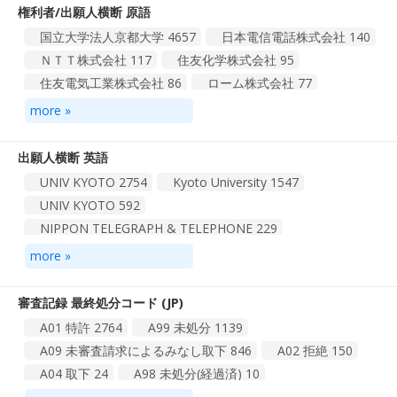
権利者/出願人横断 原語
総計 1587 件
1
2
3
4
159
国立大学法人京都大学
4657
日本電信電話株式会社
140
ＮＴＴ株式会社
117
住友化学株式会社
95
住友電気工業株式会社
86
ローム株式会社
77
トヨタ自動車株式会社
70
国立大学法人大阪大学
53
more »
三菱ケミカル株式会社
52
浜松ホトニクス株式会社
52
その他
3472
出願人横断 英語
UNIV KYOTO
2754
Kyoto University
1547
総計 935 件
1
2
3
4
94
UNIV KYOTO
592
NIPPON TELEGRAPH & TELEPHONE
229
ROHM CO LTD
108
more »
SUMITOMO ELECTRIC INDUSTRIES
92
HITACHI LTD
89
MITSUBISHI CHEM CORP
87
審査記録 最終処分コード (JP)
PIONEER ELECTRONIC CORP
73
A01 特許
2764
A99 未処分
1139
TOYOTA MOTOR CORP
70
その他
3513
A09 未審査請求によるみなし取下
846
A02 拒絶
150
A04 取下
24
A98 未処分(経過済)
10
総計 1114 件
1
2
3
4
112
A45 出願却下処分（登録）
6
A05 放棄
1