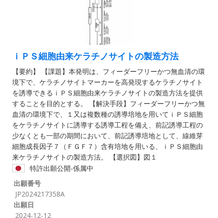
ｉＰＳ細胞由来ケラチノサイトの製造方法
【要約】 【課題】本発明は、フィーダーフリーかつ無血清の環
境下で、ケラチノサイトマーカーを高発現するケラチノサイト
を誘導できるｉＰＳ細胞由来ケラチノサイトの製造方法を提供
することを目的とする。 【解決手段】フィーダーフリーかつ無
血清の環境下で、１又は複数種の誘導培地を用いてｉＰＳ細胞
をケラチノサイトに誘導する誘導工程を備え、前記誘導工程の
少なくとも一部の期間において、前記誘導培地として、線維芽
細胞成長因子７（ＦＧＦ７）含有培地を用いる、ｉＰＳ細胞由
来ケラチノサイトの製造方法。 【選択図】図１
特許出願公開-係属中
出願番号
JP2024217358A
出願日
2024-12-12