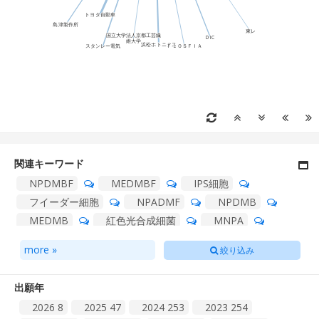
関連キーワード
NPDMBF
MEDMBF
IPS細胞
フイーダー細胞
NPADMF
NPDMB
MEDMB
紅色光合成細菌
MNPA
デジタイズ装置
酸化ケイ素被膜
受検者
more »
絞り込み
SEKFAIL
芳香族炭化水素受容体
NPADM
PHOTOB
センシング部材
SSAD
出願年
SEKSU
細胞誘導剤
2026
8
2025
47
2024
253
2023
254