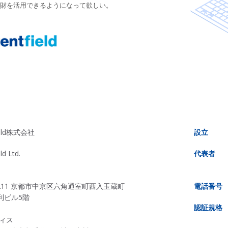
財を活用できるようになって欲しい。
field株式会社
設立
ld Ltd.
代表者
-8211 京都市中京区六角通室町西入玉蔵町
電話番号
濃利ビル5階
認証規格
ィス