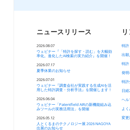
ニュースリリース
リ
2026.08.07
特許
ウェビナー『「特許を探す・読む」を大幅効
出願
率化。進化したAI検索の実力紹介』を開催！
特許
2026.07.17
夏季休業のお知らせ
発明
2026.07.01
特許
ウェビナー『調査会社が実践する生成AIを活
用した特許調査・分析手法』を開催します！
日経
2026.06.04
ヘル
ウェビナー「Patentfield AIRの新機能組み込
よく
みツールの実務活用法」を開催
変更
2026.05.12
人とくるまのテクノロジー展 2026 NAGOYA
出展のお知らせ