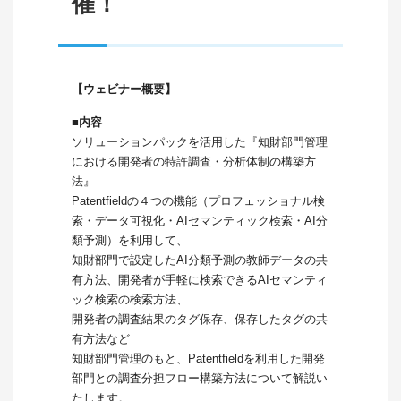
催！
【ウェビナー概要】
■内容
ソリューション
パック
を活用した『
知財部門管理
における開発者の特許調査・分析体制の構築方
法』
Patentfieldの４つの機能（プロフェッショナル検
索・
データ可視化・AIセマンティック検索・AI分
類予測）
を利用して、
知財部門で設定したAI分類予測の教師データの共
有方法、
開発者が手軽に検索できるAIセマンティ
ック検索の検索方法、
開発者の調査結果のタグ保存、保存したタグの共
有方法など
知財部門管理のもと、
Patentfieldを利用した開発
部門との調査分担フロー構
築方法について解説い
たします。