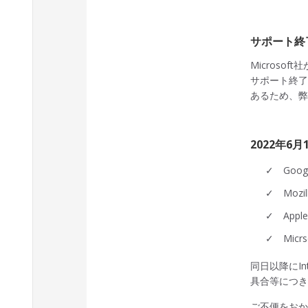
サポート終
Microsof
サポート終了
あるため、
2022年6月
✓ Goo
✓ Mozi
✓ Appl
✓ Micr
同日以降にInt
具合等につ
ご不便をお