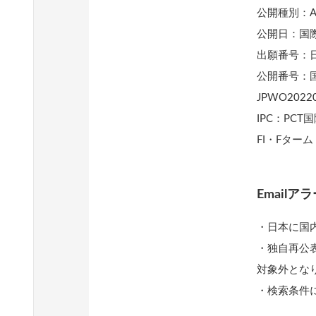
公開種別：
公開日：国
出願番号：
公開番号：国
JPWO2022
IPC：PC
FI・Fタ
Emailアラ
・
日本に国
・独自再公表
対象外とな
・検索条件