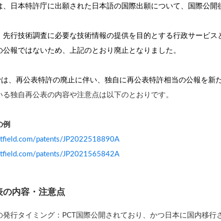
は、
日本特許庁に出願された日本語の国際出願について、国際公開
、
先行技術調査に必要な技術情報の提供を目的とする行政サービス
の公報ではないため、上記のとおり廃止となりました。
fieldでは、再公表特許の廃止に伴い、独自に再公表特許相当の公報
いる独自再公表の内容や注意点は以下のとおりです。
の例
entfield.com/patents/JP2022518890A
entfield.com/patents/JP2021565842A
表の内容・注意点
の発行タイミング：PCT国際公開されており、かつ日本に国内移行