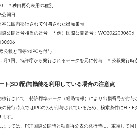
A0 ＊独自再公表用の種別
際公開日
日本に国内移行されて付与された出願番号
際公開番号相当の番号 ＊例）国際公開番号：WO202203060
030606
T国際公報と同等のIPCを付与
ーム：月1回、特許庁から発行されるデータを元に付与 ＊公報発行時
ート(SDI配信)
機能を利用している場合の注意点
内移行されて、
特許標準データ（経過情報）により
出願番号が付与
の発行時点ではIPCのみが付与されているため、検索条件にFI・F
ります。
によっては、PCT国際公開時と独自再公表の発行時に、重複して同じ