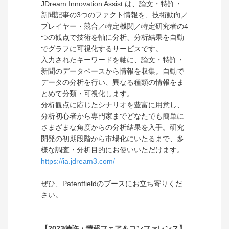
JDream Innovation Assist は、論文・特許・
新聞記事の3つのファクト情報を、技術動向／
プレイヤー・競合／特定機関／特定研究者の4
つの観点で技術を軸に分析、分析結果を自動
でグラフに可視化するサービスです。
入力されたキーワードを軸に、論文・特許・
新聞のデータベースから情報を収集。自動で
データの分析を行い、異なる種類の情報をま
とめて分類・可視化します。
分析観点に応じたシナリオを豊富に用意し、
分析初心者から専門家までどなたでも簡単に
さまざまな角度からの分析結果を入手。研究
開発の初期段階から市場化にいたるまで、多
様な調査・分析目的にお使いいただけます。
https://ia.jdream3.com/
ぜひ、Patentfieldのブースにお立ち寄りくだ
さい。
【2023特許・情報フェア＆コンファレンス】