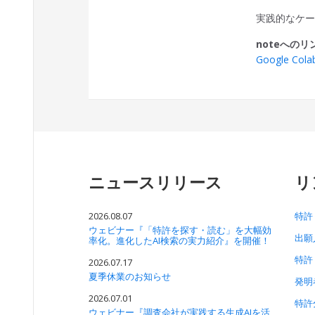
実践的なケ
noteへのリ
Google Co
ニュースリリース
リ
2026.08.07
特許
ウェビナー『「特許を探す・読む」を大幅効
出願
率化。進化したAI検索の実力紹介』を開催！
特許
2026.07.17
夏季休業のお知らせ
発明
2026.07.01
特許
ウェビナー『調査会社が実践する生成AIを活