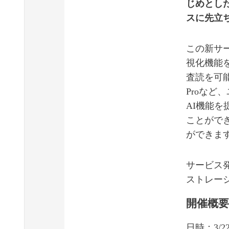
じめとし
スに先立
この新サービ
視化機能
査読を可能に
Proな
AI機能を提
ことがで
ができま
サービス
ストレー
開催概
日時：3/22