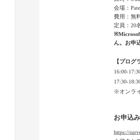
会場：Pat
費用：無
定員：2
※Micr
ん。お申
【プログ
16:00-
17:30-
※オンライ
お申込
https://su