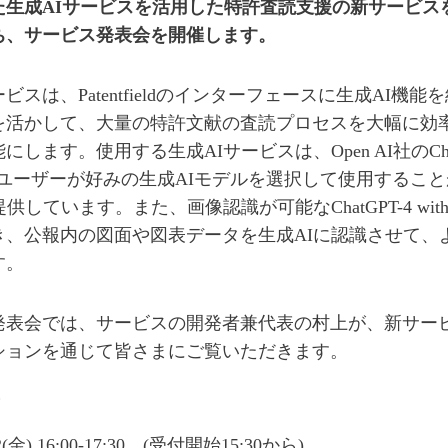
た生成AIサービスを活用した特許査読支援の新サービス
ち、サービス発表会を開催します。
スは、Patentfieldのインターフェースに生成AI機能を組み
を活かして、大量の特許文献の査読プロセスを大幅に効
します。使用する生成AIサービスは、Open AI社のChatGP
ど、ユーザーが好みの生成AIモデルを選択して使用するこ
供しています。また、画像認識が可能なChatGPT-4 with Visi
き、公報内の図面や図表データを生成AIに認識させて、
す。
発表会では、サービスの開発者兼代表の村上が、新サー
ションを通じて皆さまにご覧いただきます。
要
(金) 16:00-17:30 (受付開始15:30から)