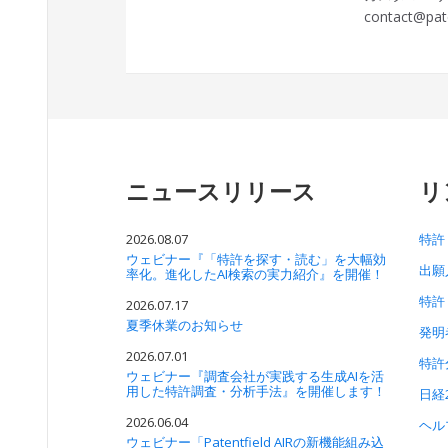
contact@pate
ニュースリリース
リ
2026.08.07
特許
ウェビナー『「特許を探す・読む」を大幅効
出願
率化。進化したAI検索の実力紹介』を開催！
特許
2026.07.17
夏季休業のお知らせ
発明
2026.07.01
特許
ウェビナー『調査会社が実践する生成AIを活
用した特許調査・分析手法』を開催します！
日経
2026.06.04
ヘル
ウェビナー「Patentfield AIRの新機能組み込