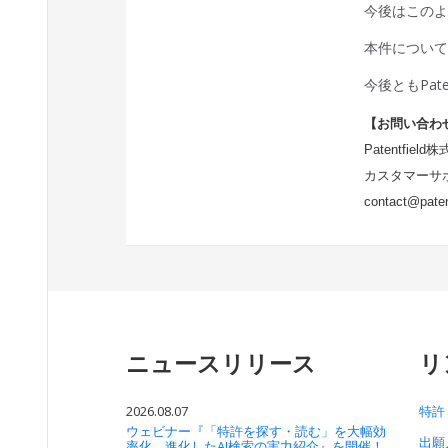
今後はこの
本件につい
今後ともPat
【お問い合わ
Patentfield
カスタマーサ
contact@paten
ニュースリリース
リ
2026.08.07
特許
ウェビナー『「特許を探す・読む」を大幅効
出願
率化。進化したAI検索の実力紹介』を開催！