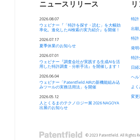
ニュースリリース
リ
2026.08.07
特許
ウェビナー『「特許を探す・読む」を大幅効
出願
率化。進化したAI検索の実力紹介』を開催！
特許
2026.07.17
夏季休業のお知らせ
発明
2026.07.01
特許
ウェビナー『調査会社が実践する生成AIを活
用した特許調査・分析手法』を開催します！
日経
2026.06.04
ヘル
ウェビナー「Patentfield AIRの新機能組み込
よく
みツールの実務活用法」を開催
変更
2026.05.12
人とくるまのテクノロジー展 2026 NAGOYA
出展のお知らせ
© 2023 Patentfield. All Rights 