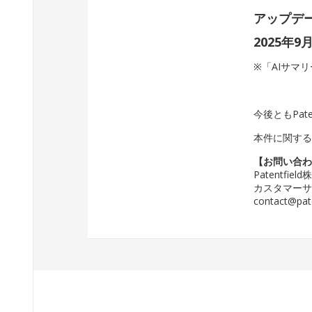
アップデ
2025年9
※「AIサマ
今後ともPat
本件に関す
【お問い合
Patentfie
カスタマー
contact@pat