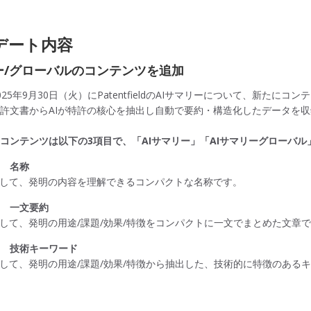
デート内容
ー/グローバルのコンテンツを追加
25年9月30日（火）にPatentfieldのAIサマリーについて、新たに
許文書からAIが特許の核心を抽出し自動で要約・構造化したデータを
コンテンツは以下の3項目で、「AIサマリー」「AIサマリーグローバ
ー 名称
用して、発明の内容を理解できるコンパクトな名称です。
ー 一文要約
用して、発明の用途/課題/効果/特徴をコンパクトに一文でまとめた文章
ー 技術キーワード
用して、発明の用途/課題/効果/特徴から抽出した、技術的に特徴のある