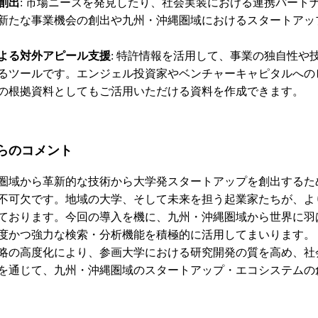
創出
: 市場ニーズを発見したり、社会実装における連携パート
新たな事業機会の創出や九州・沖縄圏域におけるスタートアッ
よる対外アピール支援
: 特許情報を活用して、事業の独自性
るツールです。エンジェル投資家やベンチャーキャピタルへの
の根拠資料としてもご活用いただける資料を作成できます。
からのコメント
圏域から革新的な技術から大学発スタートアップを創出するた
不可欠です。地域の大学、そして未来を担う起業家たちが、よ
ております。今回の導入を機に、九州・沖縄圏域から世界に羽
度かつ強力な検索・分析機能を積極的に活用してまいります。
略の高度化により、参画大学における研究開発の質を高め、社
を通じて、九州・沖縄圏域のスタートアップ・エコシステムの