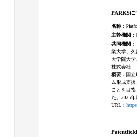
PARKS
名称
：Platfo
主幹機関
：
共同機関
：
業大学、久
大学院大学
株式会社
概要
：国立
ム形成支援
ことを目指
た。202
URL：
https
Patentfi