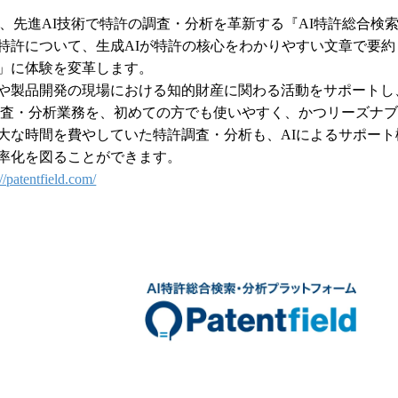
fieldは、先進AI技術で特許の調査・分析を革新する『AI特許総
件の特許について、生成AIが特許の核心をわかりやすい文章で要
」に体験を変革します。
や製品開発の現場における知的財産に関わる活動をサポートし
調査・分析業務を、初めての方でも使いやすく、かつリーズナ
大な時間を費やしていた特許調査・分析も、AIによるサポー
効率化を図ることができます。
://patentfield.com/