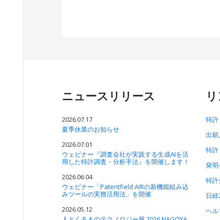
ニュースリリース
リ
2026.07.17
特許
夏季休業のお知らせ
出願
2026.07.01
特許
ウェビナー『調査会社が実践する生成AIを活
用した特許調査・分析手法』を開催します！
発明
2026.06.04
特許
ウェビナー「Patentfield AIRの新機能組み込
みツールの実務活用法」を開催
日経
2026.05.12
ヘル
人とくるまのテクノロジー展 2026 NAGOYA