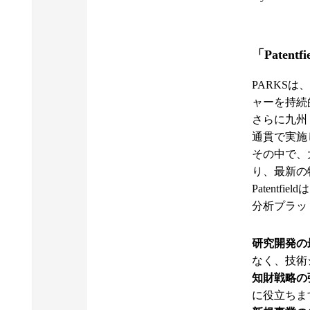
「Patent
PARKS
ャーを持続
さらに九州
通貫で実施
その中で、
り、最新の
Patent
分析プラッ
研究開発の
なく、技術
知財戦略の
に役立ちま