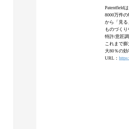
Patent
8000万
から「見る
ものづくり
特許/意匠
これまで膨
大80％の
URL：
https