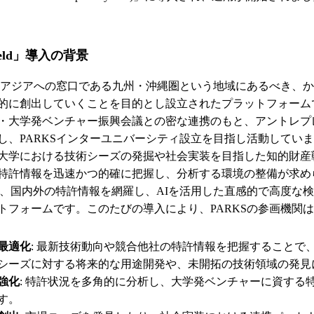
field」導入の背景
は、アジアへの窓口である九州・沖縄圏という地域にあるべき、
的に創出していくことを目的とし設立されたプラットフォーム
・大学発ベンチャー振興会議との密な連携のもと、アントレプ
し、PARKSインターユニバーシティ設立を目指し活動してい
大学における技術シーズの発掘や社会実装を目指した知的財産
特許情報を迅速かつ的確に把握し、分析する環境の整備が求め
fieldは、国内外の特許情報を網羅し、AIを活用した直感的で高
トフォームです。このたびの導入により、PARKSの参画機関
最適化
: 最新技術動向や競合他社の特許情報を把握することで
シーズに対する将来的な用途開発や、未開拓の技術領域の発見
強化
: 特許状況を多角的に分析し、大学発ベンチャーに資する
す。