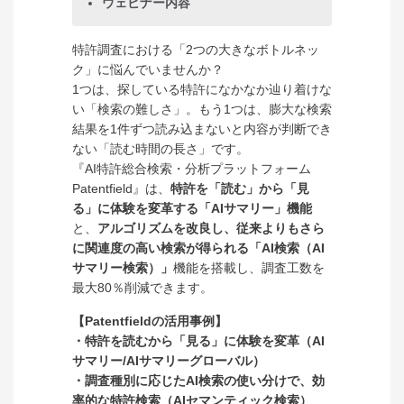
ウェビナー内容
特許調査における「2つの大きなボトルネッ
ク」に悩んでいませんか？
1つは、探している特許になかなか辿り着けな
い「検索の難しさ」。もう1つは、膨大な検索
結果を1件ずつ読み込まないと内容が判断でき
ない「読む時間の長さ」です。
『AI特許総合検索・分析プラットフォーム
Patentfield』は、
特許
を「読む」から「見
る」に体験を変革する「AIサマリー」機能
と、
アルゴリズムを改良し、
従来よりもさら
に関連度の高い検索が得られる「
AI検索（AI
サマリー検索）」
機能を搭載し
、調査工数を
最大80％削減できます。
【Patentfieldの活用事例】
・特許を読むから「見る」に体験を変革（AI
サマリー/AIサマリーグローバル）
・調査種別に応じたAI検索の使い分けで、効
率的な特許検索（AIセマンティック検索）