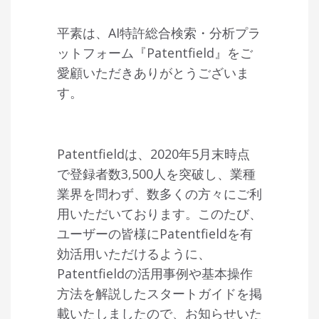
平素は、
AI
特許総合検索・分析プラ
ットフォーム『
Patentfield
』をご
愛顧いただきありがとうございま
す。
Patentfield
は、
2020
年
5
月末時点
で登録者数
3,500
人を突破し、業種
業界を問わず、数多くの方々にご利
用いただいております。このたび、
ユーザーの皆様に
Patentfield
を有
効活用いただけるように、
Patentfield
の活用事例や基本操作
方法を解説したスタートガイドを掲
載いたしましたので、お知らせいた