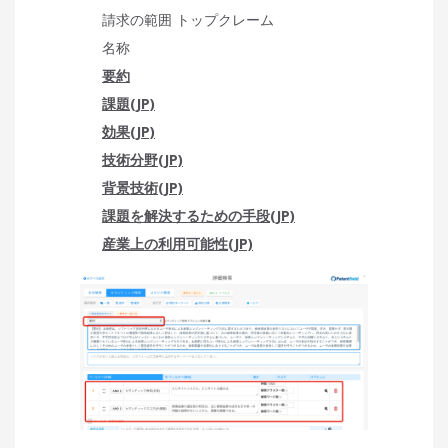
請求の範囲 トップクレーム
名称
要約
課題(JP)
効果(JP)
技術分野(JP)
背景技術(JP)
課題を解決するための手段(JP)
産業上の利用可能性(JP)